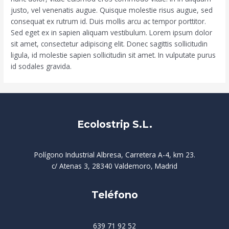
justo, vel venenatis augue. Quisque molestie risus augue, sed
consequat ex rutrum id. Duis mollis arcu ac tempor porttitor.
Sed eget ex in sapien aliquam vestibulum. Lorem ipsum dolor
sit amet, consectetur adipiscing elit. Donec sagittis sollicitudin
ligula, id molestie sapien sollicitudin sit amet. In vulputate purus
id sodales gravida.
Ecolostrip S.L.
Polígono Industrial Albresa, Carretera A-4, km 23.
c/ Atenas 3, 28340 Valdemoro, Madrid
Teléfono
639 71 92 52