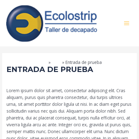
Ir
MAI
al
MEN
contenido
Inicio
Blog
Entrada de prueba
ENTRADA DE PRUEBA
/
Blog
/ Por
ideaweb
Lorem ipsum dolor sit amet, consectetur adipiscing elit. Cras
aliquam, purus quis pharetra consectetur, dui turpis ultrices
urna, sit amet porttitor dolor ligula ut nisi. In ac diam eget purus
sollicitudin varius nec quis dui. Aliquam porta dolor nibh. Sed
pharetra, dui ac placerat consequat, turpis nulla efficitur orci, at
viverra ligula arcu ac ante. Integer orci ex, gravida ut purus quis,
semper mattis nunc. Donec ullamcorper elit urna. Nunc dictum
nunc dolor, vitae euismod eros commodo vitae. In in aliquam